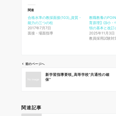
関連
合格水準の教採面接(103)_資質・
教職教養のPOI
能力の三つの柱
育原理】⑶小・
2017年7月7日
領の基本と改訂
面接・場面指導
2025年11月3日
教員採用試験対
前のページへ
投
新学習指導要領_高等学校”共通性の確
稿
保”
ナ
ビ
ゲ
ー
関連記事
シ
ョ