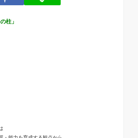
つの柱」
は
質・能力を育成する観点から