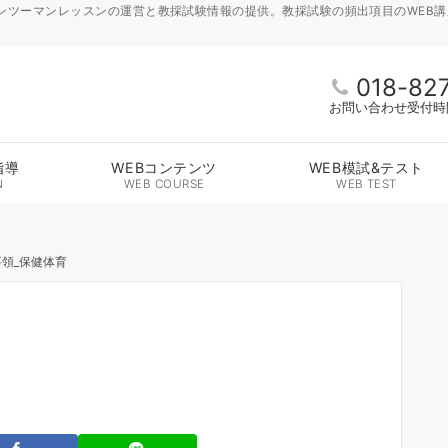
ンツーマンレッスンの運営と教採試験情報の提供。教採試験の頻出項目のWEB
018-82
お問い合わせ受付時間 
指導
WEBコンテンツ
WEB模試&テスト
N
WEB COURSE
WEB TEST
領_保健体育