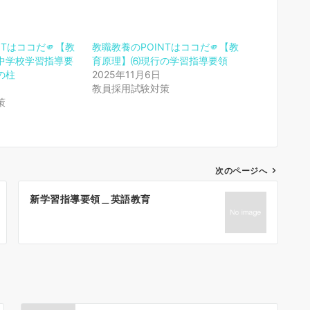
NTはココだ🫵【教
教職教養のPOINTはココだ🫵【教
中学校学習指導要
育原理】⑹現行の学習指導要領
の柱
2025年11月6日
教員採用試験対策
策
次のページへ
新学習指導要領＿英語教育