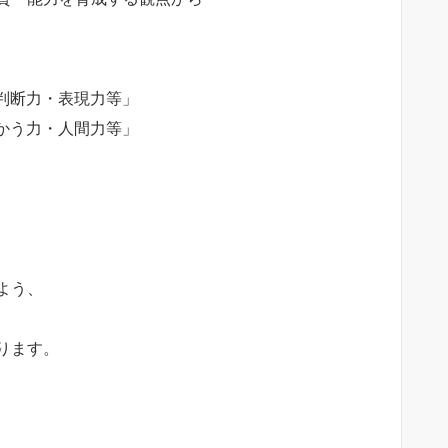
判断力・表現力等」
かう力・人間力等」
よう、
ります。