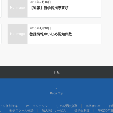
2017年2月16日
【速報】新学習指導要領
2016年1月30日
教採情報＠いじめ認知件数
Page Top
イン個別指導
WEBコンテンツ
リアル受験指導
合格者の声
お
ム
教採スクール物語
法人向けサービス
奨学生制度
平成30年