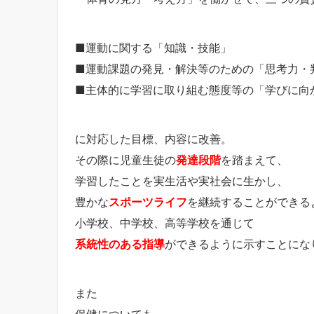
■運動に関する「知識・技能」
■運動課題の発見・解決等のための「思考力・
■主体的に学習に取り組む態度等の「学びに向
に対応した目標、内容に改善。
その際に児童生徒の
発達段階
を踏まえて、
学習したことを実生活や実社会に生かし、
豊かな
ス
ポーツライフ
を継続することができる
小学校、中学校、高等学校を通じて
系統性のある指導
ができるように示すことにな
また
保健についても