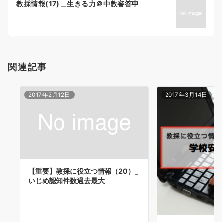
教採情報(17)＿生きる力＠中教審答申
シ
ョ
ン
関連記事
2017年2月12日
2017年3月14日
【重要】教採に役立つ情報（20）_
いじめ認知件数過去最大