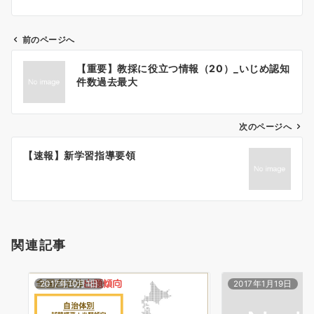
前のページへ
投
【重要】教採に役立つ情報（20）_いじめ認知
稿
件数過去最大
ナ
ビ
ゲ
次のページへ
ー
【速報】新学習指導要領
シ
ョ
ン
関連記事
2017年10月1日
2017年1月19日