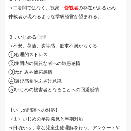
→二者間ではなく、観衆・
傍観者
の存在があるため、
仲裁者が現れるような学級経営が望まれる。
３．いじめる心理
→不安、葛藤、劣等感、欲求不満からくる
①心理的ストレス
②集団内の異質な者への嫌悪感情
③ねたみや嫉妬感情
④遊び感覚やふざけ意識
⑤いじめの被害者となることへの回避感情
【いじめ問題への対応】
（１）いじめの早期発見と早期対応
→日頃から丁寧な児童生徒理解を行う。アンケートや