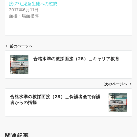
接(77)_児童生徒への懲戒
2017年6月11日
面接・場面指導
前のページへ
投
合格水準の教採面接（26）＿キャリア教育
稿
ナ
ビ
ゲ
次のページへ
ー
合格水準の教採面接（28）＿保護者会で保護
シ
者からの指摘
ョ
ン
関連記事