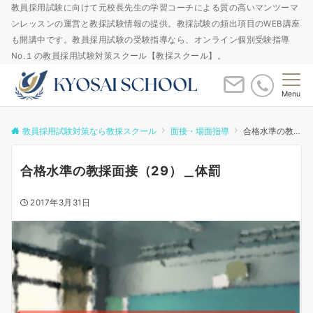
教員採用試験に向けて元校長先生の学習コーチによる質の高いマンツーマ
ンレッスンの運営と教採試験情報の提供。教採試験の頻出項目のWEB講座
も開講中です。教員採用試験の受験指導なら、オンライン個別受験指導
No.１の教員採用試験対策スクール【教採スクール】。
Menu
教員採用試験対策なら教採スクール
面接・場面指導
合格水準の教採面接（29）＿体罰
合格水準の教採面接（29）＿体罰
2017年3月31日