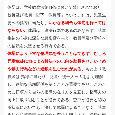
体罰は、学校教育法第11条において禁止されており、
校長及び教員（以下「教員等」という。）は、児童生
徒への指導に当たり、
いかなる場合も体罰を行っては
ならない。
体罰は、違法行為であるのみならず、児童
生徒の心身に深刻な悪影響を与え、教員等及び学校へ
の信頼を失墜させる行為である。
体罰により正常な倫理観を養うことはできず、むしろ
児童生徒に力による解決への志向を助長させ、いじめ
や暴力行為などの連鎖を生む恐れがある。
もとより教
員等は 指導に当たり、児童生徒一人一人をよく理解
し、適切な信頼関係を築くことが重要であり、このた
めに日頃から自らの指導の在り方を見直し、指導力の
向上に取り組むことが必要である。懲戒が必要と認め
る状況においても、決して体罰によることなく、児童
生徒の規範意識や社会性の育成を図るよう、適切に懲