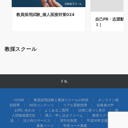
教員採用試験_個人面接対策024
自己PR・志望動
１］
教採スクール
HOME
教員採用試験と教採スクールの特長
オンライン個
別指導
WEBコンテンツ
リアル受験指導
合格者の声
お問い合わせ
よくあるご質問
法律に基づく表示
個
人情報保護方針
購入・申し込みフォーム
教採スクール物
語
法人向けサービス
奨学生制度
平成30年支援会員様
募集ページ
学習コーチ募集