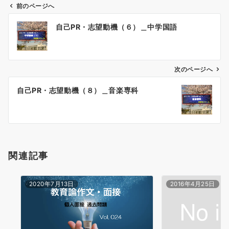
前のページへ
投
自己PR・志望動機（６）＿中学国語
稿
ナ
ビ
ゲ
次のページへ
ー
自己PR・志望動機（８）＿音楽専科
シ
ョ
ン
関連記事
2020年7月13日
2016年4月25日