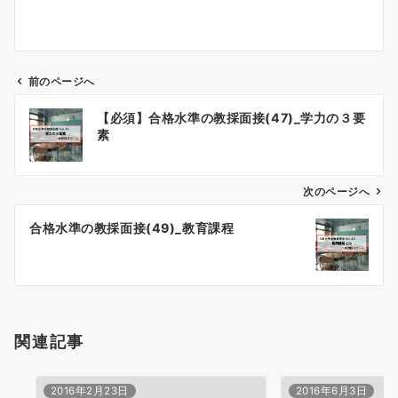
前のページへ
投
【必須】合格水準の教採面接(47)_学力の３要
稿
素
ナ
ビ
ゲ
次のページへ
ー
合格水準の教採面接(49)_教育課程
シ
ョ
ン
関連記事
2016年2月23日
2016年6月3日