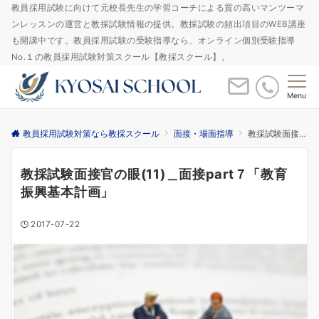
教員採用試験に向けて元校長先生の学習コーチによる質の高いマンツーマ
ンレッスンの運営と教採試験情報の提供。教採試験の頻出項目のWEB講座
も開講中です。教員採用試験の受験指導なら、オンライン個別受験指導
No.１の教員採用試験対策スクール【教採スクール】。
Menu
教員採用試験対策なら教採スクール
面接・場面指導
教採試験面接官の眼(11)＿面接part７「教育振興基本計画」
教採試験面接官の眼(11)＿面接part７「教育
振興基本計画」
2017-07-22