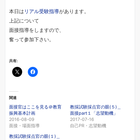
本日は
リアル受験指導
があります。
上記について
面接指導をしますので、
奮って参加下さい。
共有:
関連
面接官はここを見る＠教育
教採試験採点官の眼(５)＿
振興基本計画
面接part１「志望動機」
2016-08-09
2017-07-16
面接・場面指導
自己PR・志望動機
教採試験採点官の眼(１)＿