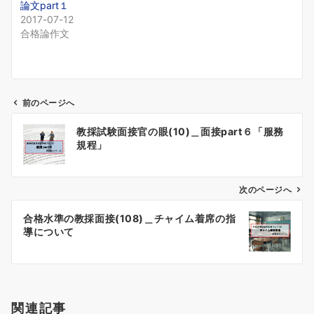
論文part１
2017-07-12
合格論作文
前のページへ
投
教採試験面接官の眼(10)＿面接part６「服務
稿
規程」
ナ
ビ
ゲ
次のページへ
ー
合格水準の教採面接(108)＿チャイム着席の指
シ
導について
ョ
ン
関連記事