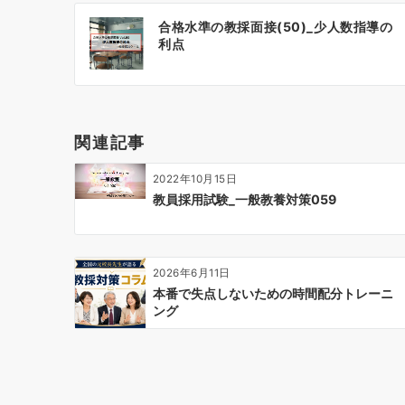
投
合格水準の教採面接(50)_少人数指導の
稿
利点
ナ
ビ
ゲ
ー
関連記事
シ
ョ
2022年10月15日
ン
教員採用試験_一般教養対策059
2026年6月11日
本番で失点しないための時間配分トレーニ
ング