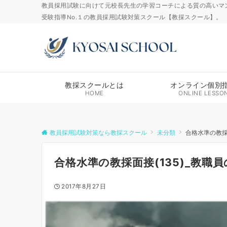
教員採用試験に向けて元校長先生の学習コーチによる質の高いマ
受験指導No.１の教員採用試験対策スクール【教採スクール】。
教採スクールとは
オンライン個別
HOME
ONLINE LESSO
教員採用試験対策なら教採スクール
未分類
合格水準の教採
合格水準の教採面接(135)_教職
2017年8月27日