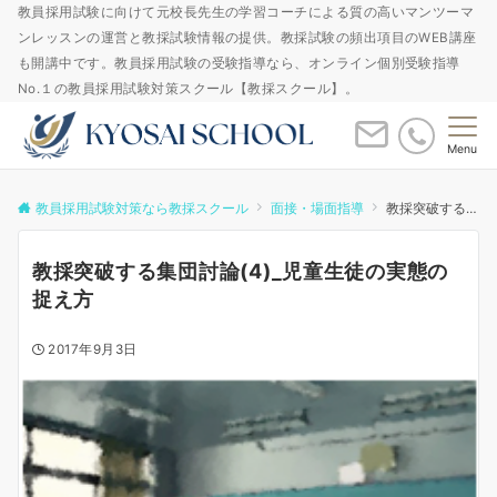
教員採用試験に向けて元校長先生の学習コーチによる質の高いマンツーマ
ンレッスンの運営と教採試験情報の提供。教採試験の頻出項目のWEB講座
も開講中です。教員採用試験の受験指導なら、オンライン個別受験指導
No.１の教員採用試験対策スクール【教採スクール】。
Menu
教員採用試験対策なら教採スクール
面接・場面指導
教採突破する集団討論(4)_児童生徒の実態の捉え方
教採突破する集団討論(4)_児童生徒の実態の
捉え方
2017年9月3日