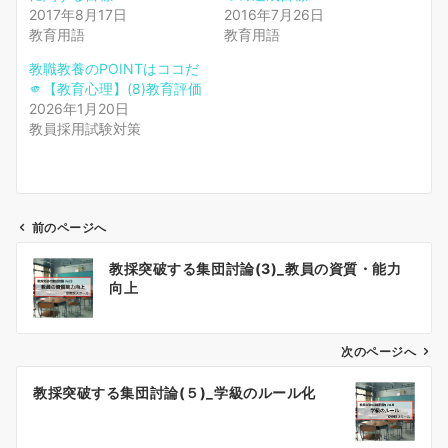
2017年8月17日
2016年7月26日
教育用語
教育用語
教職教養のPOINTはココだ
🫵【教育心理】(8)教育評価
2026年1月20日
教員採用試験対策
前のページへ
投
教採突破する集団討論(3)_教員の資質・能力
稿
向上
ナ
ビ
ゲ
次のページへ
ー
教採突破する集団討論(５)_学級のルール化
シ
ョ