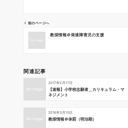
前のページへ
投
教採情報＠発達障害児の支援
稿
ナ
ビ
ゲ
ー
関連記事
シ
ョ
2017年2月17日
ン
【速報】小学校志願者＿カリキュラム・マ
ネジメント
2016年3月15日
教採情報＠体罰（明治期）