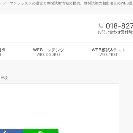
ンツーマンレッスンの運営と教採試験情報の提供。教採試験の頻出項目のWEB
018-82
お問い合わせ受付時間 
指導
WEBコンテンツ
WEB模試&テスト
N
WEB COURSE
WEB TEST
不登校