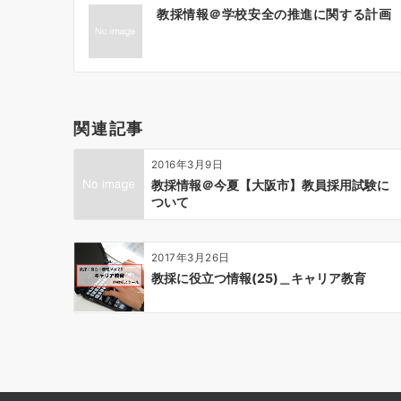
教採情報＠学校安全の推進に関する計画
稿
ナ
ビ
ゲ
ー
関連記事
シ
ョ
2016年3月9日
ン
教採情報＠今夏【大阪市】教員採用試験に
ついて
2017年3月26日
教採に役立つ情報(25)＿キャリア教育