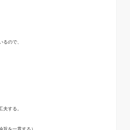
いるので、
工夫する。
論旨を一貫する）