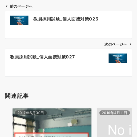
前のページへ
投
教員採用試験_個人面接対策025
稿
ナ
ビ
ゲ
次のページへ
ー
教員採用試験_個人面接対策027
シ
ョ
ン
関連記事
2017年5月30日
2016年4月11日