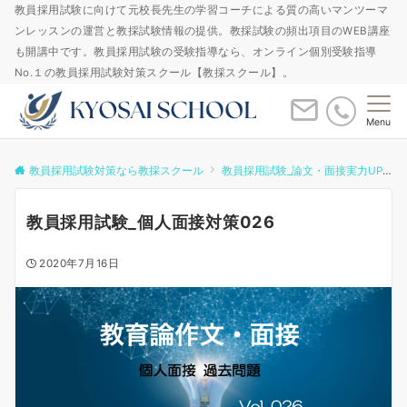
教員採用試験に向けて元校長先生の学習コーチによる質の高いマンツーマ
ンレッスンの運営と教採試験情報の提供。教採試験の頻出項目のWEB講座
も開講中です。教員採用試験の受験指導なら、オンライン個別受験指導
No.１の教員採用試験対策スクール【教採スクール】。
Menu
教員採用試験対策なら教採スクール
教員採用試験_論文・面接実力UPゼミ
教員採用試験_個人面接対策026
2020年7月16日