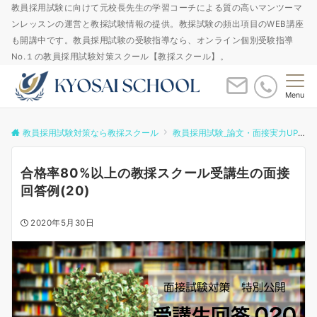
教員採用試験に向けて元校長先生の学習コーチによる質の高いマンツーマ
ンレッスンの運営と教採試験情報の提供。教採試験の頻出項目のWEB講座
も開講中です。教員採用試験の受験指導なら、オンライン個別受験指導
No.１の教員採用試験対策スクール【教採スクール】。
Menu
教員採用試験対策なら教採スクール
教員採用試験_論文・面接実力UPゼミ
合格率80%以上の教採スクール受講生の面接
回答例(20)
2020年5月30日