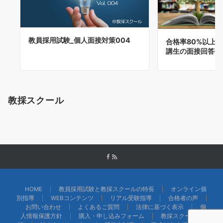
教員採用試験_個人面接対策004
合格率80%以上
講生の面接回答例(
教採スクール
HOME
教員採用試験と教採スクールの特長
オンライン個
別指導
WEBコンテンツ
リアル受験指導
合格者の声
お問い合わせ
よくあるご質問
法律に基づく表示
個
人情報保護方針
購入・申し込みフォーム
教採スクール物