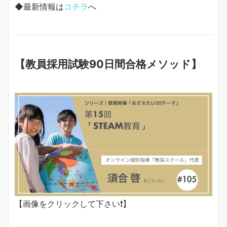
◆最新情報は
コチラ
へ
【教員採用試験90日間合格メソッド】
【画像をクリックして下さい❗️】