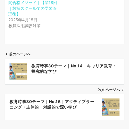
間合格メソッド｜【第18回
｜教採スクールでの学習管
理術】
2025年4月18日
教員採用試験対策
前のページへ
投
教育時事30テーマ｜No.14｜キャリア教育・
稿
探究的な学び
ナ
ビ
ゲ
次のページへ
ー
教育時事30テーマ｜No.16｜アクティブラー
シ
ニング・主体的・対話的で深い学び
ョ
ン