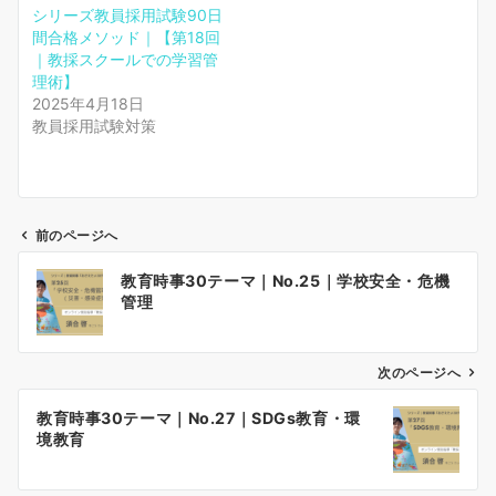
シリーズ教員採用試験90日
間合格メソッド｜【第18回
｜教採スクールでの学習管
理術】
2025年4月18日
教員採用試験対策
前のページへ
投
教育時事30テーマ｜No.25｜学校安全・危機
稿
管理
ナ
ビ
ゲ
次のページへ
ー
教育時事30テーマ｜No.27｜SDGs教育・環
シ
境教育
ョ
ン