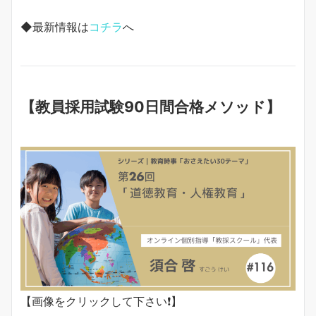
◆最新情報は
コチラ
へ
【教員採用試験90日間合格メソッド】
【画像をクリックして下さい❗️】