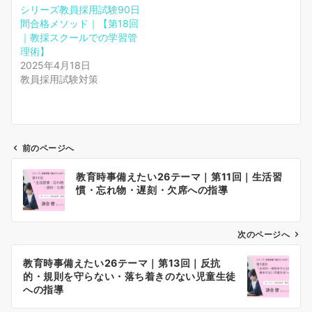
シリーズ教員採用試験90日
間合格メソッド｜【第18回
｜教採スクールでの学習管
理術】
2025年4月18日
教員採用試験対策
前のページへ
投
教育時事備えたい26テーマ｜第11回｜生活習
稿
慣・忘れ物・遅刻・欠席への指導
ナ
ビ
ゲ
次のページへ
ー
教育時事備えたい26テーマ｜第13回｜反抗
シ
的・規則を守らない・落ち着きのない児童生徒
ョ
への指導
ン