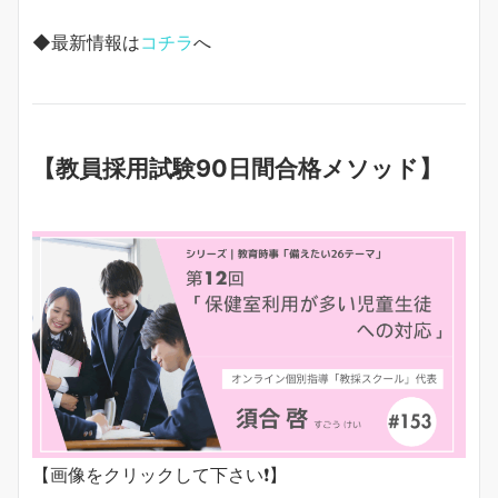
◆最新情報は
コチラ
へ
【教員採用試験90日間合格メソッド】
【画像をクリックして下さい❗️】