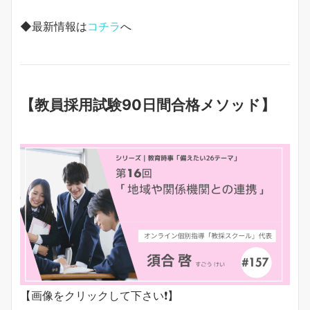
◆最新情報は
コチラ
へ
【教員採用試験90日間合格メソッド】
【画像をクリックして下さい❗️】