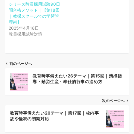
シリーズ教員採用試験90日
間合格メソッド｜【第18回
｜教採スクールでの学習管
理術】
2025年4月18日
教員採用試験対策
前のページへ
投
教育時事備えたい26テーマ｜第15回｜清掃指
稿
導・勤労生産・奉仕的行事の進め方
ナ
ビ
ゲ
次のページへ
ー
教育時事備えたい26テーマ｜第17回｜校内事
シ
故や怪我の初期対応
ョ
ン