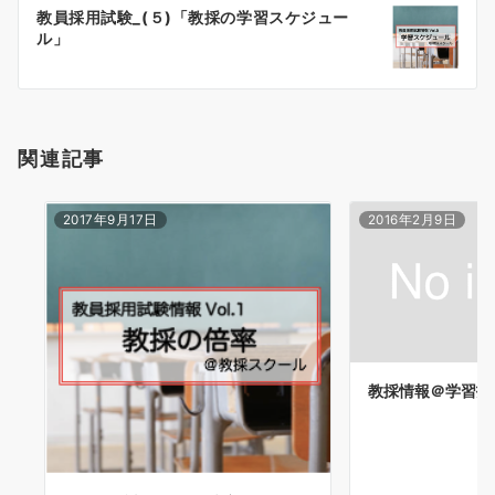
ー
教員採用試験_(５)「教採の学習スケジュー
シ
ル」
ョ
ン
関連記事
2017年9月17日
2016年2月9日
教採情報＠学習指