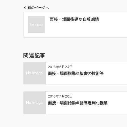
前のページへ
投
面接・場面指導＠自尊感情
稿
ナ
ビ
ゲ
ー
関連記事
シ
ョ
2016年6月24日
ン
面接・場面指導＠板書の技術等
2016年7月20日
面接・場面始動＠指導過剰な授業