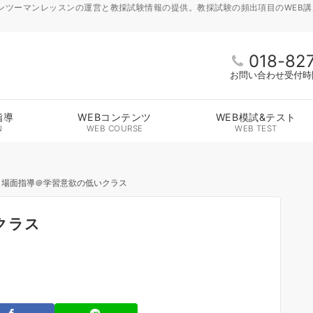
ンツーマンレッスンの運営と教採試験情報の提供。教採試験の頻出項目のWEB
018-82
お問い合わせ受付時間 
指導
WEBコンテンツ
WEB模試&テスト
N
WEB COURSE
WEB TEST
・場面指導＠学習意欲の低いクラス
クラス