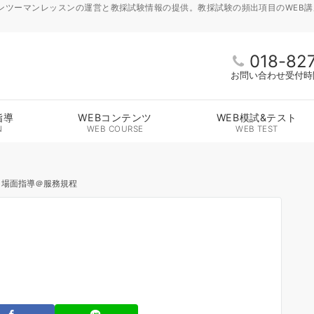
ンツーマンレッスンの運営と教採試験情報の提供。教採試験の頻出項目のWEB
018-82
お問い合わせ受付時間 
指導
WEBコンテンツ
WEB模試&テスト
N
WEB COURSE
WEB TEST
・場面指導＠服務規程