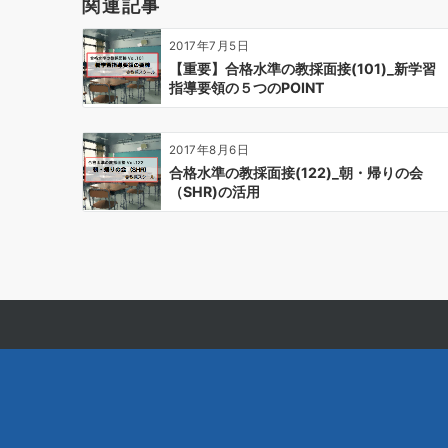
関連記事
シ
ョ
2017年7月5日
ン
【重要】合格水準の教採面接(101)_新学習
指導要領の５つのPOINT
2017年8月6日
合格水準の教採面接(122)_朝・帰りの会
（SHR)の活用