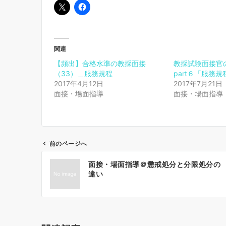
関連
【頻出】合格水準の教採面接
教採試験面接官の
（33）＿服務規程
part６「服務規
2017年4月12日
2017年7月21日
面接・場面指導
面接・場面指導
前のページへ
投
面接・場面指導＠懲戒処分と分限処分の
稿
違い
ナ
ビ
ゲ
ー