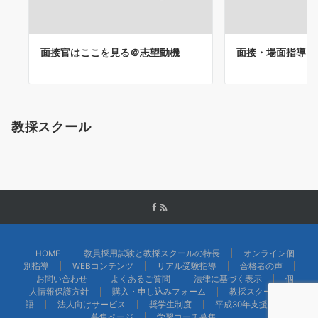
面接官はここを見る＠志望動機
面接・場面指導＠
教採スクール
HOME
教員採用試験と教採スクールの特長
オンライン個
別指導
WEBコンテンツ
リアル受験指導
合格者の声
お問い合わせ
よくあるご質問
法律に基づく表示
個
人情報保護方針
購入・申し込みフォーム
教採スクール物
語
法人向けサービス
奨学生制度
平成30年支援会員様
募集ページ
学習コーチ募集