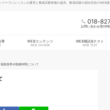
ンツーマンレッスンの運営と教採試験情報の提供。教採試験の頻出項目のWEB
018-82
お問い合わせ受付時間 
指導
WEBコンテンツ
WEB模試&テスト
N
WEB COURSE
WEB TEST
・場面指導＠勤務時間について
て