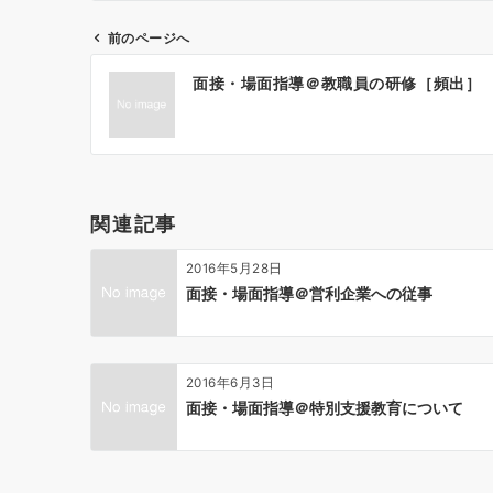
前のページへ
投
面接・場面指導＠教職員の研修［頻出］
稿
ナ
ビ
ゲ
ー
関連記事
シ
ョ
2016年5月28日
ン
面接・場面指導＠営利企業への従事
2016年6月3日
面接・場面指導＠特別支援教育について