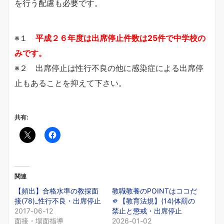
を行う配慮も必要です。
※１
平成２６年度は出席停止件数は25件で中学校の
みです。
※２ 出席停止は性行不良の他に感染症による出席停
止もあることを抑えて下さい。
共有:
関連
【頻出】合格水準の教採面
教職教養のPOINTはココだ
接(78)_性行不良・出席停止
🫵【教育法規】(14)体罰の
2017-06-12
禁止と懲戒・出席停止
面接・場面指導
2026-01-02