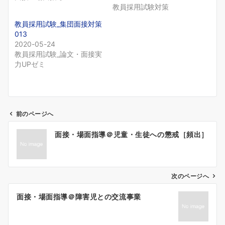
教員採用試験対策
教員採用試験_集団面接対策
013
2020-05-24
教員採用試験_論文・面接実
力UPゼミ
前のページへ
投
面接・場面指導＠児童・生徒への懲戒［頻出］
稿
ナ
ビ
ゲ
次のページへ
ー
面接・場面指導＠障害児との交流事業
シ
ョ