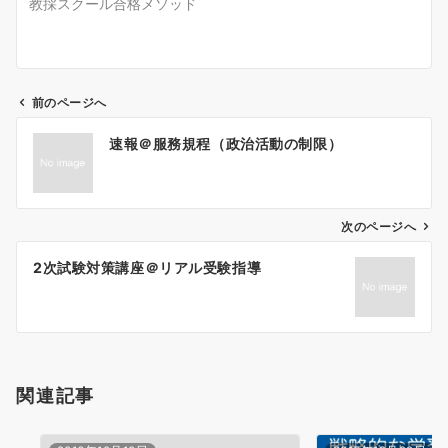
教採スクール合格メソッド
前のページへ
投
速報＠服務規程（政治活動の制限）
稿
ナ
ビ
ゲ
次のページへ
ー
2次試験対策講座＠リアル受験指導
シ
ョ
ン
関連記事