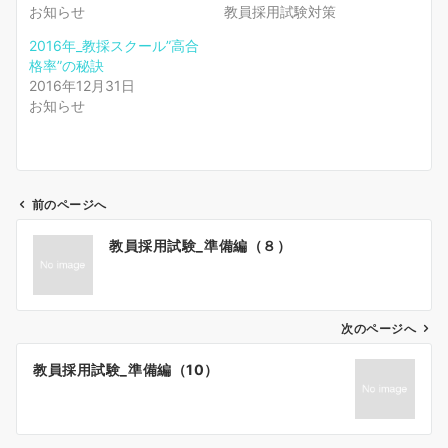
お知らせ
教員採用試験対策
2016年_教採スクール”高合
格率”の秘訣
2016年12月31日
お知らせ
前のページへ
投
教員採用試験_準備編（８）
稿
ナ
ビ
ゲ
次のページへ
ー
教員採用試験_準備編（10）
シ
ョ
ン