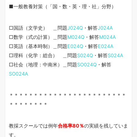
■一般教養対策（「国・数・英・理・社」分野）
□国語（文学史） ＿問題
J024Q
・解答
J024A
□数学（式の計算）＿問題
M024Q
・解答
M024A
□英語（基本時制）＿問題
E024Q
・解答
E024A
□理科（化学：総合） ＿問題
S024Q
・解答
S024A
□社会（地理：中南米）＿問題
SO024Q
・解答
SO024A
＊＊＊＊＊＊＊＊＊＊＊＊＊＊＊＊＊＊＊＊＊＊＊＊
＊＊＊＊＊＊＊＊
教採スクールでは例年
合格率80％
の実績を残していま
す。