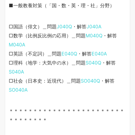
■一般教養対策（「国・数・英・理・社」分野）
□国語（俳文）＿問題
J040Q
・解答
J040A
□数学（比例反比例の応用）＿問題
M040Q
・解答
M040A
□英語（不定詞）＿問題
E040Q
・解答
E040A
□理科（地学：大気中の水）＿問題
S040Q
・解答
S040A
□社会（日本史：近現代）＿問題
SO040Q
・解答
SO040A
＊＊＊＊＊＊＊＊＊＊＊＊＊＊＊＊＊＊＊＊＊＊＊＊
＊＊＊＊＊＊＊＊