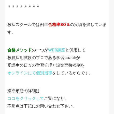
＊＊＊＊＊＊＊＊
教採スクールでは例年
合格率80％
の実績を残していま
す。
合格メソッド
の一つが
WEB講座
と併用して
教員採用試験のプロである学習coachが
受講生の日々の学習管理と論文面接添削を
オンラインにて個別指導
をしているからです。
指導形態の詳細は
ココをクリックして
ご覧になり、
不明点は下記にお問い合わせ下さい。