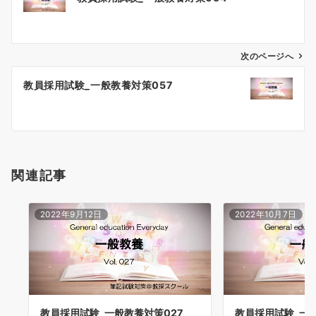
稿
ナ
ビ
ゲ
次のページへ
ー
教員採用試験_一般教養対策057
シ
ョ
ン
関連記事
2022年9月12日
2022年10月7日
教員採用試験_一般
教員採用試験_一般教養対策027