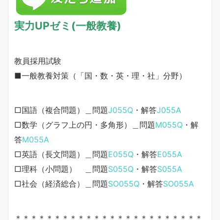
実力UPゼミ(一般教養)
教員採用試験
■一般教養対策（「国・数・英・理・社」分野）
□国語（複合問題）＿問題
J055Q
・解答
J055A
□数学（グラフ上の円・多角形）＿問題
M055Q
・解
答
M055A
□英語（長文問題）＿問題
E055Q
・解答
E055A
□理科（小問題） ＿問題
S055Q
・解答
S055A
□社会（経済総合）＿問題
SO055Q
・解答
SO055A
＊＊＊＊＊＊＊＊＊＊＊＊＊＊＊＊＊＊＊＊＊＊＊＊