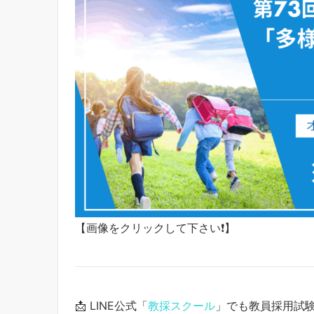
【画像をクリックして下さい❗️】
📩 LINE公式「
教採スクール
」でも教員採用試