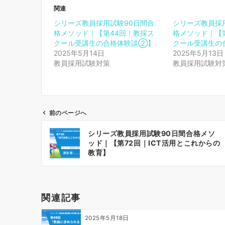
関連
シリーズ教員採用試験90日間合
シリーズ教員採
格メソッド｜【第44回｜教採ス
格メソッド｜【
クール受講生の合格体験談②】
クール受講生の
2025年5月14日
2025年5月13日
教員採用試験対策
教員採用試験対
前のページへ
投
シリーズ教員採用試験90日間合格メソ
稿
ッド｜【第72回｜ICT活用とこれからの
ナ
教育】
ビ
ゲ
ー
関連記事
シ
ョ
2025年5月18日