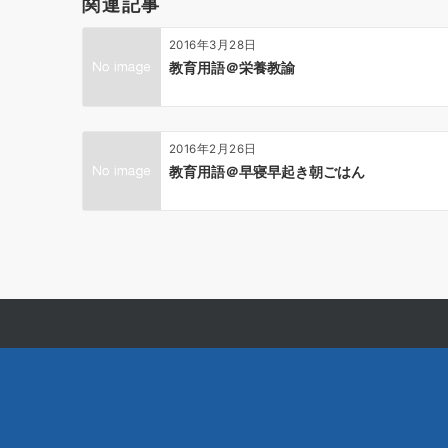
関連記事
シ
ョ
2016年3月28日
ン
教育用語＠栄養教諭
2016年2月26日
教育用語＠早寝早起き朝ごはん