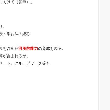
に向けて（答申）」
り、
授・学習法の総称
験を含めた
汎用的能力
の育成を図る。
等が含まれるが、
ベート、グループワーク等も