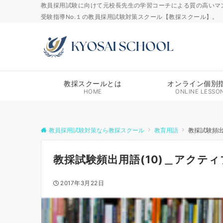
教員採用試験に向けて元校長先生の学習コーチによる質の高いマ
受験指導No.１の教員採用試験対策スクール【教採スクール】。
教採スクールとは
オンライン個別
HOME
ONLINE LESSO
教員採用試験対策なら教採スクール
教育用語
教採試験頻出
教採試験頻出用語(10)＿アクテ
2017年3月22日