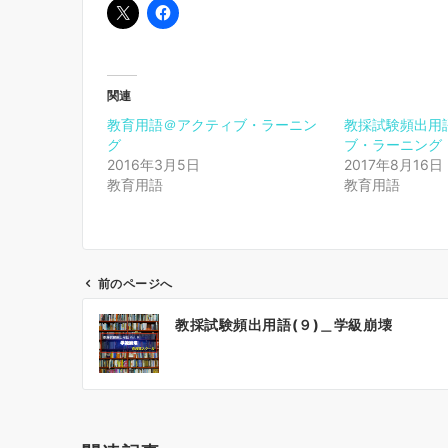
関連
教育用語＠アクティブ・ラーニン
教採試験頻出用語
グ
ブ・ラーニング
2016年3月5日
2017年8月16日
教育用語
教育用語
前のページへ
投
教採試験頻出用語(９)＿学級崩壊
稿
ナ
ビ
ゲ
ー