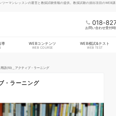
ンツーマンレッスンの運営と教採試験情報の提供。教採試験の頻出項目のWEB
018-82
お問い合わせ受付時間 
指導
WEBコンテンツ
WEB模試&テスト
N
WEB COURSE
WEB TEST
用語(10)＿アクティブ・ラーニング
ィブ・ラーニング