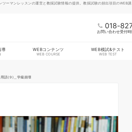
ンツーマンレッスンの運営と教採試験情報の提供。教採試験の頻出項目のWEB
018-82
お問い合わせ受付時間 
指導
WEBコンテンツ
WEB模試&テスト
N
WEB COURSE
WEB TEST
用語(９)＿学級崩壊