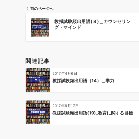
前のページへ
投
教採試験頻出用語(８)＿カウンセリン
稿
グ・マインド
ナ
ビ
ゲ
ー
関連記事
シ
ョ
2017年4月6日
ン
教採試験頻出用語（14）＿学力
2017年8月17日
教採試験頻出用語(19)_教育に関する目標