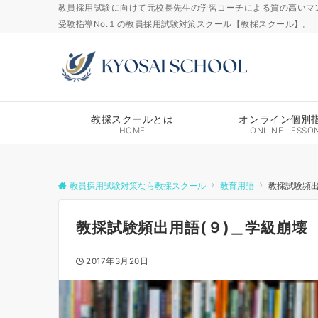
教員採用試験に向けて元校長先生の学習コーチによる質の高いマ
受験指導No.１の教員採用試験対策スクール【教採スクール】。
教採スクールとは
オンライン個別
HOME
ONLINE LESSO
教員採用試験対策なら教採スクール
教育用語
教採試験頻出
教採試験頻出用語(９)＿学級崩壊
2017年3月20日