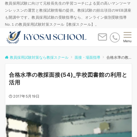
教員採用試験に向けて元校長先生の学習コーチによる質の高いマンツーマ
ンレッスンの運営と教採試験情報の提供。教採試験の頻出項目のWEB講座
も開講中です。教員採用試験の受験指導なら、オンライン個別受験指導
No.１の教員採用試験対策スクール【教採スクール】。
Menu
教員採用試験対策なら教採スクール
面接・場面指導
合格水準の教採面接(54)_学校図書館の利用と活用
合格水準の教採面接(54)_学校図書館の利用と
活用
2017年5月19日