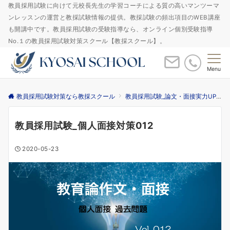
教員採用試験に向けて元校長先生の学習コーチによる質の高いマンツーマ
ンレッスンの運営と教採試験情報の提供。教採試験の頻出項目のWEB講座
も開講中です。教員採用試験の受験指導なら、オンライン個別受験指導
No.１の教員採用試験対策スクール【教採スクール】。
Menu
教員採用試験対策なら教採スクール
教員採用試験_論文・面接実力UPゼミ
教員採用試験_個人面接対策012
2020-05-23