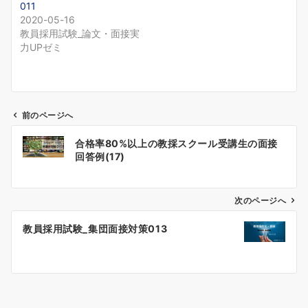
011
2020-05-16
教員採用試験_論文・面接実
力UPゼミ
前のページへ
投
合格率80%以上の教採スクール受講生の面接
稿
回答例(17)
ナ
ビ
ゲ
次のページへ
ー
教員採用試験_集団面接対策013
シ
ョ
ン