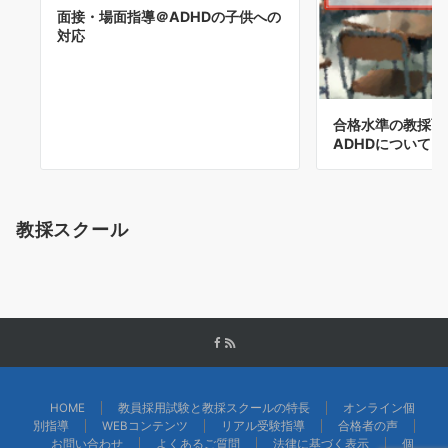
面接・場面指導＠ADHDの子供への
対応
合格水準の教採面接(
ADHDについて
教採スクール
HOME
教員採用試験と教採スクールの特長
オンライン個
別指導
WEBコンテンツ
リアル受験指導
合格者の声
お問い合わせ
よくあるご質問
法律に基づく表示
個