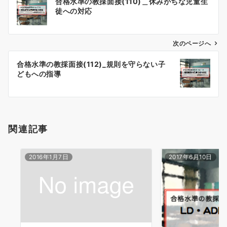
合格水準の教採面接(110)＿休みがちな児童生
稿
徒への対応
ナ
ビ
ゲ
次のページへ
ー
合格水準の教採面接(112)_規則を守らない子
シ
どもへの指導
ョ
ン
関連記事
2016年1月7日
2017年6月10日