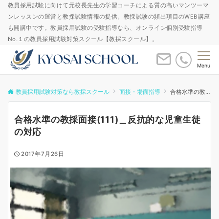
教員採用試験に向けて元校長先生の学習コーチによる質の高いマンツーマ
ンレッスンの運営と教採試験情報の提供。教採試験の頻出項目のWEB講座
も開講中です。教員採用試験の受験指導なら、オンライン個別受験指導
No.１の教員採用試験対策スクール【教採スクール】。
Menu
教員採用試験対策なら教採スクール
面接・場面指導
合格水準の教採面接(111)＿反抗的な児童生徒の対応
合格水準の教採面接(111)＿反抗的な児童生徒
の対応
2017年7月26日