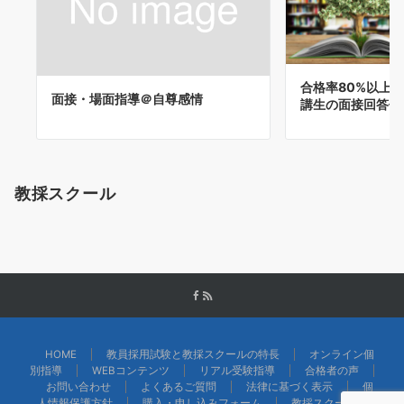
合格率80%以上
面接・場面指導＠自尊感情
講生の面接回答例(
教採スクール
HOME
教員採用試験と教採スクールの特長
オンライン個
別指導
WEBコンテンツ
リアル受験指導
合格者の声
お問い合わせ
よくあるご質問
法律に基づく表示
個
人情報保護方針
購入・申し込みフォーム
教採スクール物