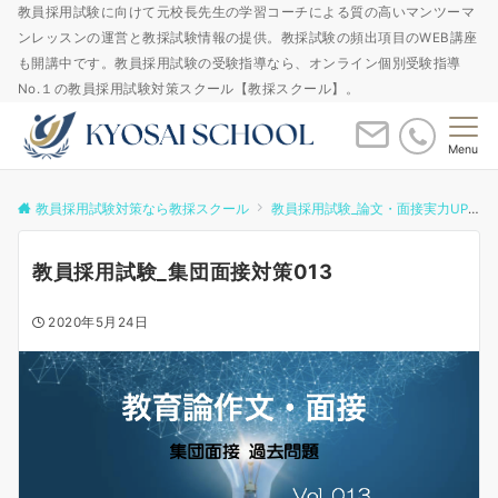
教員採用試験に向けて元校長先生の学習コーチによる質の高いマンツーマ
ンレッスンの運営と教採試験情報の提供。教採試験の頻出項目のWEB講座
も開講中です。教員採用試験の受験指導なら、オンライン個別受験指導
No.１の教員採用試験対策スクール【教採スクール】。
Menu
教員採用試験対策なら教採スクール
教員採用試験_論文・面接実力UPゼミ
教員採用試験_集団面接対策013
2020年5月24日