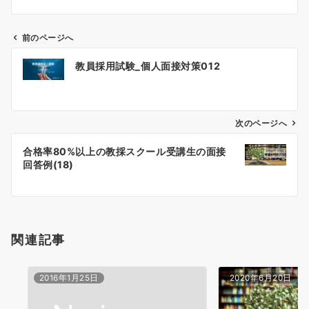
前のページへ
投
教員採用試験_個人面接対策012
稿
ナ
ビ
ゲ
次のページへ
ー
合格率80%以上の教採スクール受講生の面接
シ
回答例(18)
ョ
ン
関連記事
2016年1月25日
2020年6月20日