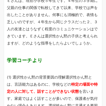
Ｅさんは、現在小学校５年生です。４年生の３学期に
父親の仕事の関係で転校してきて以来、学校では声を
出したことがありません。何事にも消極的で、表情も
乏しいのですが、４年生から同じクラスだった２、３
人の友達とはうなずく程度のコミュニケーションはで
きています。Ｅさんは選択性かん黙の子供と考えられ
ますが、どのような指導をしたらよいでしょうか。
学習コーチより
(1) 選択性かん黙の背景要因の理解選択性かん黙と
は、言語能力はあるのに、学校などの
特定の場面や特
定の人に対して、話すことができない状態
を言いま
す。家庭ではよく話すことが多いので、保護者が気付
かない場合もあります。選択性かん黙に共通する要因