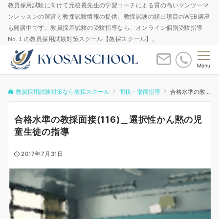
教員採用試験に向けて元校長先生の学習コーチによる質の高いマンツーマ
ンレッスンの運営と教採試験情報の提供。教採試験の頻出項目のWEB講座
も開講中です。教員採用試験の受験指導なら、オンライン個別受験指導
No.１の教員採用試験対策スクール【教採スクール】。
Menu
教員採用試験対策なら教採スクール
面接・場面指導
合格水準の教採面接(116)＿選択性かん黙の児童生徒の指導
合格水準の教採面接(116)＿選択性かん黙の児
童生徒の指導
2017年7月31日