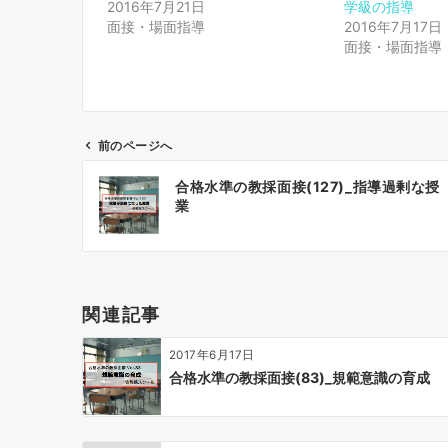
2016年7月21日
学級の指導
面接・場面指導
2016年7月17日
面接・場面指導
前のページへ
投
合格水準の教採面接(127)_指導過剰な授
稿
業
ナ
ビ
ゲ
ー
関連記事
シ
ョ
2017年6月17日
ン
合格水準の教採面接(83)_規範意識の育成