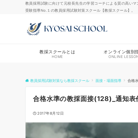
教員採用試験に向けて元校長先生の学習コーチによる質の高いマ
受験指導No.１の教員採用試験対策スクール【教採スクール】。
教採スクールとは
オンライン個別
HOME
ONLINE LESSO
教員採用試験対策なら教採スクール
面接・場面指導
合格水
合格水準の教採面接(128)_通知
2017年8月12日