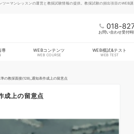
ンツーマンレッスンの運営と教採試験情報の提供。教採試験の頻出項目のWEB
018-82
お問い合わせ受付時間 
指導
WEBコンテンツ
WEB模試&テスト
N
WEB COURSE
WEB TEST
準の教採面接(128)_通知表作成上の留意点
表作成上の留意点