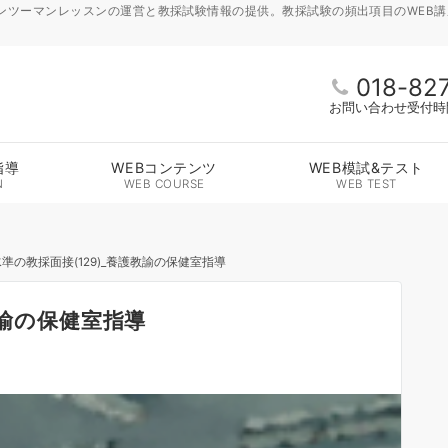
ンツーマンレッスンの運営と教採試験情報の提供。教採試験の頻出項目のWEB
018-82
お問い合わせ受付時間 
指導
WEBコンテンツ
WEB模試&テスト
N
WEB COURSE
WEB TEST
準の教採面接(129)_養護教諭の保健室指導
教諭の保健室指導