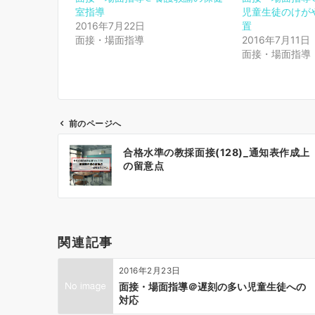
室指導
児童生徒のけが
2016年7月22日
置
面接・場面指導
2016年7月11日
面接・場面指導
前のページへ
投
合格水準の教採面接(128)_通知表作成上
稿
の留意点
ナ
ビ
ゲ
ー
関連記事
シ
ョ
2016年2月23日
ン
面接・場面指導＠遅刻の多い児童生徒への
対応