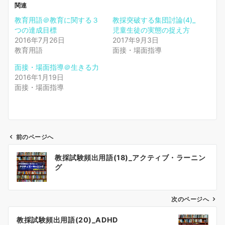
関連
教育用語＠教育に関する３
教採突破する集団討論(4)_
つの達成目標
児童生徒の実態の捉え方
2016年7月26日
2017年9月3日
教育用語
面接・場面指導
面接・場面指導＠生きる力
2016年1月19日
面接・場面指導
前のページへ
投
教採試験頻出用語(18)_アクティブ・ラーニン
稿
グ
ナ
ビ
ゲ
次のページへ
ー
教採試験頻出用語(20)_ADHD