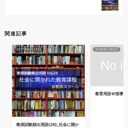
シ
ョ
ン
関連記事
2017年8月28日
2016年2月5日
教育用語＠指導要
教採試験頻出用語(26)_社会に開か