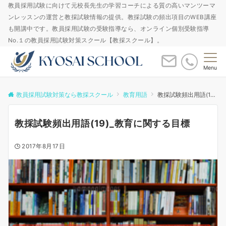
教員採用試験に向けて元校長先生の学習コーチによる質の高いマンツーマ
ンレッスンの運営と教採試験情報の提供。教採試験の頻出項目のWEB講座
も開講中です。教員採用試験の受験指導なら、オンライン個別受験指導
No.１の教員採用試験対策スクール【教採スクール】。
Menu
教員採用試験対策なら教採スクール
教育用語
教採試験頻出用語(19)_教育に関する目標
教採試験頻出用語(19)_教育に関する目標
2017年8月17日