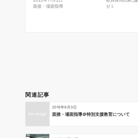
面接・場面指導
ゼミ
投
稿
ナ
ビ
ゲ
ー
関連記事
シ
ョ
2016年6月3日
ン
面接・場面指導＠特別支援教育について