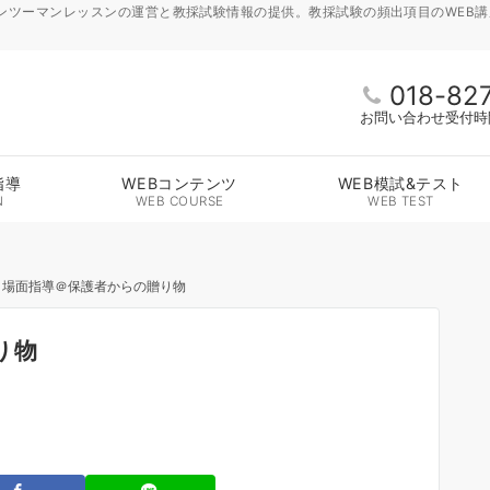
ンツーマンレッスンの運営と教採試験情報の提供。教採試験の頻出項目のWEB
018-82
お問い合わせ受付時間 
指導
WEBコンテンツ
WEB模試&テスト
N
WEB COURSE
WEB TEST
・場面指導＠保護者からの贈り物
り物