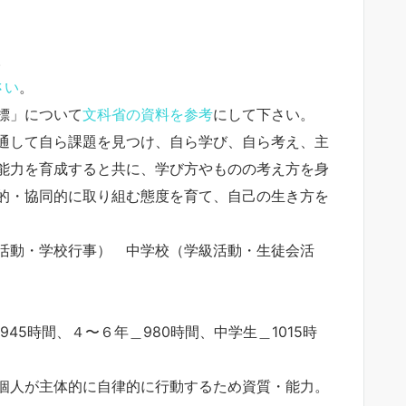
。
さい
。
標」について
文科省の資料を参考
にして下さい。
通して自ら課題を見つけ、自ら学び、自ら考え、主
能力を育成すると共に、学び方やものの考え方を身
的・協同的に取り組む態度を育て、自己の生き方を
活動・学校行事） 中学校（学級活動・生徒会活
45時間、４〜６年＿980時間、中学生＿1015時
個人が主体的に自律的に行動するため資質・能力。