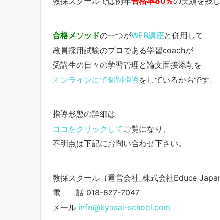
教採スクールでは例年
合格率80％
の実績を残
合格メソッド
の一つが
WEB講座
と併用して
教員採用試験のプロである学習coachが
受講生の日々の学習管理と論文面接添削を
オンラインにて個別指導
をしているからです。
指導形態の詳細は
ココをクリックして
ご覧になり、
不明点は下記にお問い合わせ下さい。
教採スクール（運営会社_株式会社Educe Japa
電 話 018-827-7047
メール
info@kyosai-school.com