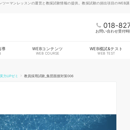
ンツーマンレッスンの運営と教採試験情報の提供。教採試験の頻出項目のWEB
018-82
お問い合わせ受付時間 
指導
WEBコンテンツ
WEB模試&テスト
N
WEB COURSE
WEB TEST
実力UPゼミ
教員採用試験_集団面接対策006