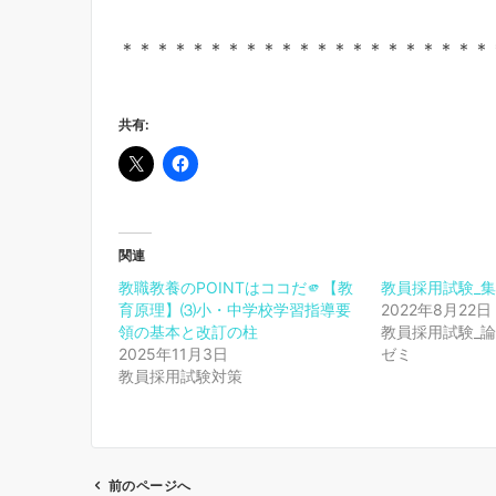
＊＊＊＊＊＊＊＊＊＊＊＊＊＊＊＊＊＊＊＊＊
共有:
関連
教職教養のPOINTはココだ🫵【教
教員採用試験_集
育原理】⑶小・中学校学習指導要
2022年8月22日
領の基本と改訂の柱
教員採用試験_論
2025年11月3日
ゼミ
教員採用試験対策
前のページへ