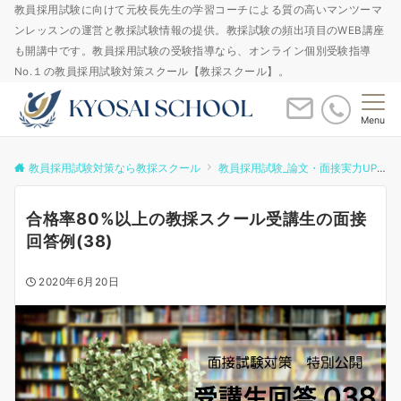
教員採用試験に向けて元校長先生の学習コーチによる質の高いマンツーマ
ンレッスンの運営と教採試験情報の提供。教採試験の頻出項目のWEB講座
も開講中です。教員採用試験の受験指導なら、オンライン個別受験指導
No.１の教員採用試験対策スクール【教採スクール】。
Menu
教員採用試験対策なら教採スクール
教員採用試験_論文・面接実力UPゼミ
合格率80%以上の教採スクール受講生の面接
回答例(38)
2020年6月20日