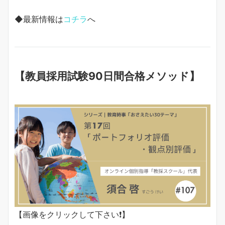
◆最新情報は
コチラ
へ
【教員採用試験90日間合格メソッド】
【画像をクリックして下さい❗️】