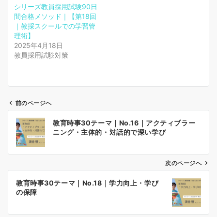
シリーズ教員採用試験90日
間合格メソッド｜【第18回
｜教採スクールでの学習管
理術】
2025年4月18日
教員採用試験対策
前のページへ
投
教育時事30テーマ｜No.16｜アクティブラー
稿
ニング・主体的・対話的で深い学び
ナ
ビ
ゲ
次のページへ
ー
教育時事30テーマ｜No.18｜学力向上・学び
シ
の保障
ョ
ン