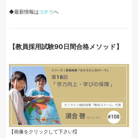
◆最新情報は
コチラ
へ
【教員採用試験90日間合格メソッド】
【画像をクリックして下さい❗️】