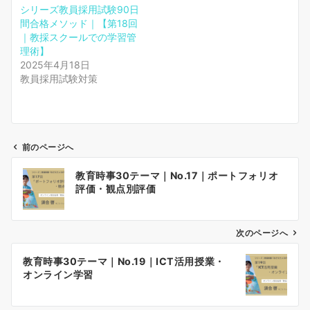
シリーズ教員採用試験90日
間合格メソッド｜【第18回
｜教採スクールでの学習管
理術】
2025年4月18日
教員採用試験対策
前のページへ
投
教育時事30テーマ｜No.17｜ポートフォリオ
稿
評価・観点別評価
ナ
ビ
ゲ
次のページへ
ー
教育時事30テーマ｜No.19｜ICT活用授業・
シ
オンライン学習
ョ
ン