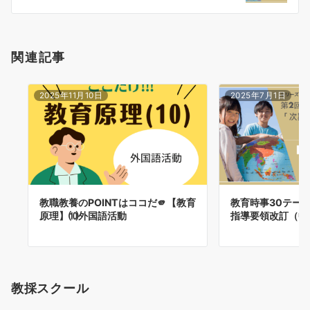
ン
関連記事
2025年11月10日
2025年7月1日
教職教養のPOINTはココだ🫵【教育
教育時事30テーマ
原理】⑽外国語活動
指導要領改訂（中
教採スクール