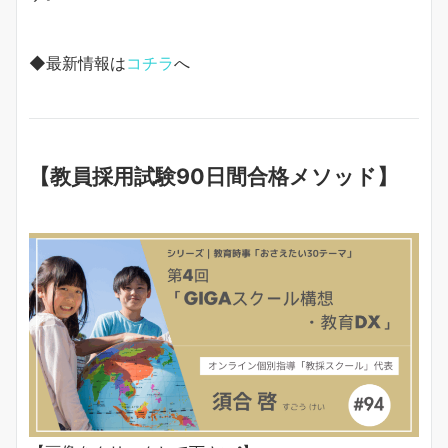
◆最新情報は
コチラ
へ
【教員採用試験90日間合格メソッド】