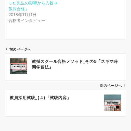
った先生の影響から入校→
教採合格」
2018年11月1日
合格者インタビュー
前のページへ
投
教採スクール合格メソッド_その5「スキマ時
稿
間学習法」
ナ
ビ
ゲ
次のページへ
ー
教員採用試験_(４)「試験内容」
シ
ョ
ン