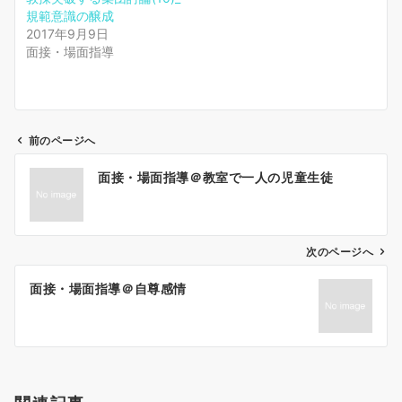
規範意識の醸成
2017年9月9日
面接・場面指導
前のページへ
投
面接・場面指導＠教室で一人の児童生徒
稿
ナ
ビ
ゲ
次のページへ
ー
面接・場面指導＠自尊感情
シ
ョ
ン