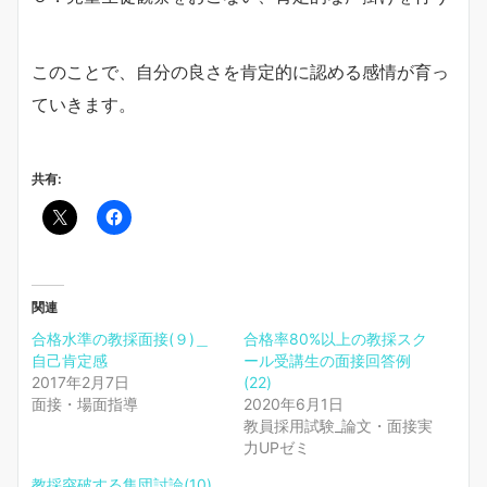
このことで、自分の良さを肯定的に認める感情が育っ
ていきます。
共有:
関連
合格水準の教採面接(９)＿
合格率80%以上の教採スク
自己肯定感
ール受講生の面接回答例
2017年2月7日
(22)
面接・場面指導
2020年6月1日
教員採用試験_論文・面接実
力UPゼミ
教採突破する集団討論(10)_