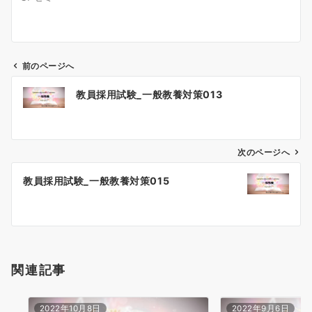
前のページへ
投
教員採用試験_一般教養対策013
稿
ナ
ビ
ゲ
次のページへ
ー
教員採用試験_一般教養対策015
シ
ョ
ン
関連記事
2022年10月8日
2022年9月6日