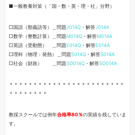
■一般教養対策（「国・数・英・理・社」分野）
□国語（類義語等）＿問題
J014Q
・解答
J014A
□数学（整数計算）＿問題
M014Q
・解答
M014A
□英語（受動態） ＿問題
E014Q
・解答
E014A
□理科（物理：発熱）＿問題
S014Q
・解答
S014A
□社会（財政） ＿問題
SO014Q
・解答
SO014A
＊＊＊＊＊＊＊＊＊＊＊＊＊＊＊＊＊＊＊＊＊＊＊＊
＊＊＊＊＊＊＊＊
教採スクールでは例年
合格率80％
の実績を残していま
す。