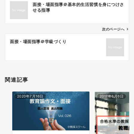
面接・場面指導＠基本的生活習慣を身につけさ
稿
せる指導
ナ
ビ
ゲ
次のページへ
ー
面接・場面指導＠学級づくり
シ
ョ
ン
関連記事
2020年7月16日
2017年6月6日