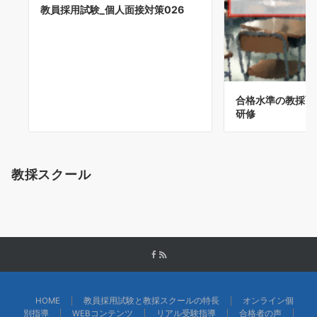
教員採用試験_個人面接対策026
合格水準の教採面接
研修
教採スクール
HOME
教員採用試験と教採スクールの特長
オンライン個
別指導
WEBコンテンツ
リアル受験指導
合格者の声